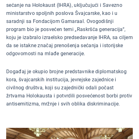
sećanje na Holokaust (IHRA), uključujući i Savezno
ministarstvo spoljnih poslova Švajcarske, kao i u
saradnji sa Fondacijom Gamaraal. Ovogodišnji
program bio je posvećen temi „Raskršća generacija“,
koju je izabralo izraelsko predsedavanje IHRA, sa ciljem
da se istakne značaj prenošenja sećanja i istorijske
odgovornosti na mlađe generacije.
Događaj je okupio brojne predstavnike diplomatskog
kora, švajcarskih institucija, jevrejske zajednice i
civilnog društva, koji su zajednički odali počast
žrtvama Holokausta i potvrdili posvećenost borbi protiv
antisemitizma, mržnje i svih oblika diskriminacije.