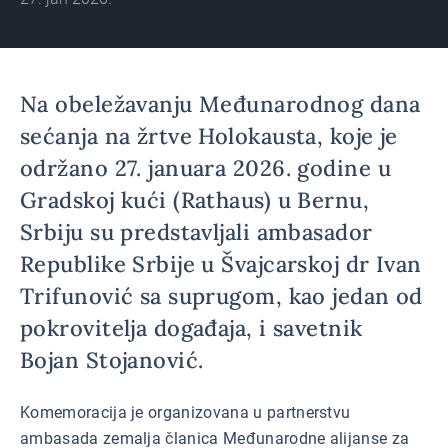
Na obeležavanju Međunarodnog dana
sećanja na žrtve Holokausta, koje je
održano 27. januara 2026. godine u
Gradskoj kući (Rathaus) u Bernu,
Srbiju su predstavljali ambasador
Republike Srbije u Švajcarskoj dr Ivan
Trifunović sa suprugom, kao jedan od
pokrovitelja događaja, i savetnik
Bojan Stojanović.
Komemoracija je organizovana u partnerstvu
ambasada zemalja članica Međunarodne alijanse za